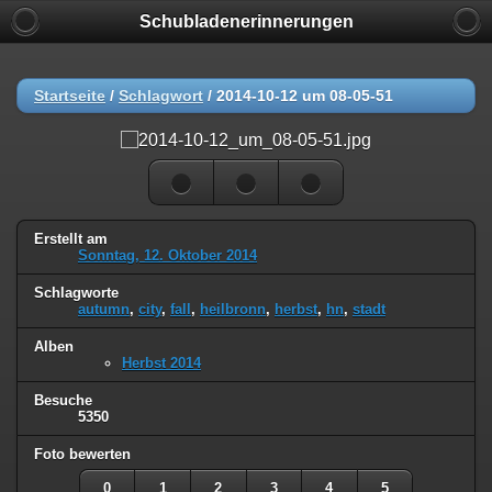
Schubladenerinnerungen
Startseite
/
Schlagwort
/
2014-10-12 um 08-05-51
Erstellt am
Sonntag, 12. Oktober 2014
Schlagworte
autumn
,
city
,
fall
,
heilbronn
,
herbst
,
hn
,
stadt
Alben
Herbst 2014
Besuche
5350
Foto bewerten
0
1
2
3
4
5