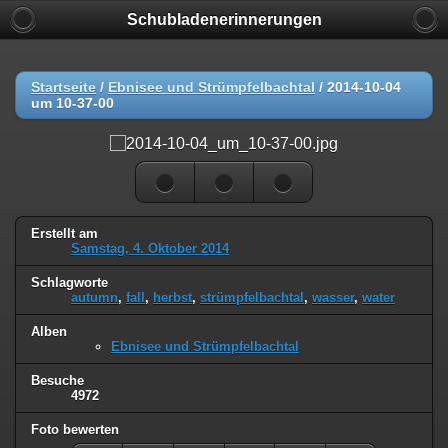
Schubladenerinnerungen
Startseite
/
Ebnisee und Strümpfelbachtal
/
2014-10-04
um 10-37-00
Erstellt am
Samstag, 4. Oktober 2014
Schlagworte
autumn
,
fall
,
herbst
,
strümpfelbachtal
,
wasser
,
water
Alben
Ebnisee und Strümpfelbachtal
Besuche
4972
Foto bewerten