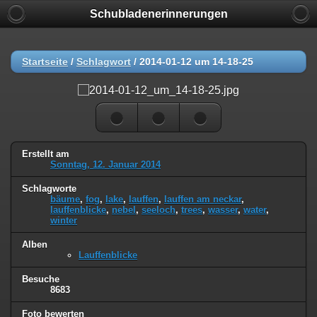
Schubladenerinnerungen
Startseite
/
Schlagwort
/
2014-01-12 um 14-18-25
Erstellt am
Sonntag, 12. Januar 2014
Schlagworte
bäume
,
fog
,
lake
,
lauffen
,
lauffen am neckar
,
lauffenblicke
,
nebel
,
seeloch
,
trees
,
wasser
,
water
,
winter
Alben
Lauffenblicke
Besuche
8683
Foto bewerten