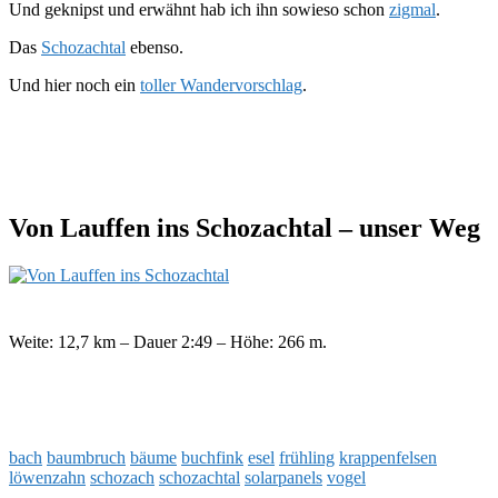
Und geknipst und erwähnt hab ich ihn sowieso schon
zigmal
.
Das
Schozachtal
ebenso.
Und hier noch ein
toller Wandervorschlag
.
Von Lauffen ins Schozachtal – unser Weg
Weite: 12,7 km – Dauer 2:49 – Höhe: 266 m.
bach
baumbruch
bäume
buchfink
esel
frühling
krappenfelsen
löwenzahn
schozach
schozachtal
solarpanels
vogel