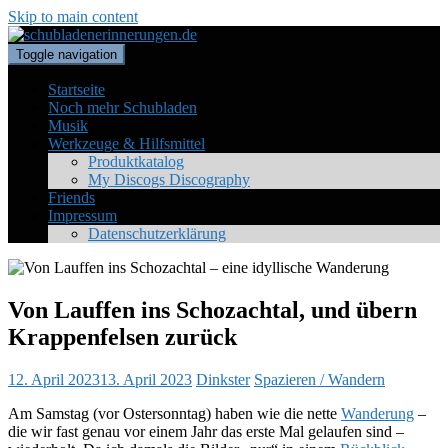
Skip to main content
Toggle navigation
Startseite
Noch mehr Schubladen
Musik
Werkzeuge & Hilfsmittel
Produktkatalog
My Discogs Discography
Friends
Impressum
Datenschutzerklärung
Von Lauffen ins Schozachtal, und übern
Krappenfelsen zurück
12. April 2023
13. April 2023
Dinkster
Spazieren / Wandern
Am Samstag (vor Ostersonntag) haben wie die nette
Wanderung
–
die wir fast genau vor einem Jahr das erste Mal gelaufen sind –