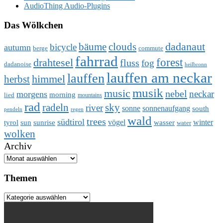
AudioThing Audio-Plugins
Das Wölkchen
dadanaut
bäume
clouds
bicycle
autumn
berge
commute
fahrrad
forest
drahtesel
fluss
fog
dadanoise
heilbronn
lauffen am neckar
lauffen
herbst
himmel
musik
music
nebel
neckar
morgens
morning
lied
mountains
rad
radeln
sky
river
sonne
sonnenaufgang
south
pendeln
regen
wald
trees
südtirol
vögel
winter
tyrol
sun
sunrise
wasser
water
wolken
Archiv
Themen
Themen