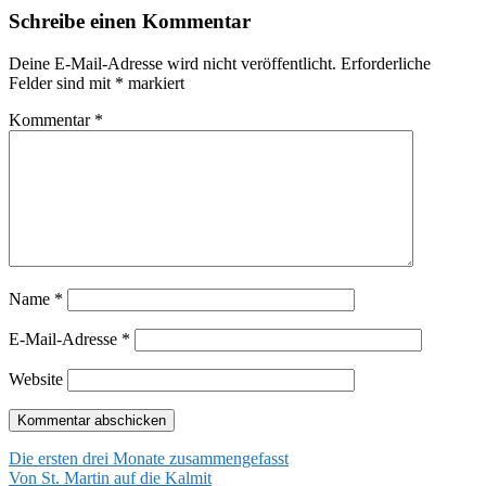
Schreibe einen Kommentar
Deine E-Mail-Adresse wird nicht veröffentlicht.
Erforderliche
Felder sind mit
*
markiert
Kommentar
*
Name
*
E-Mail-Adresse
*
Website
Beitragsnavigation
Die ersten drei Monate zusammengefasst
Von St. Martin auf die Kalmit